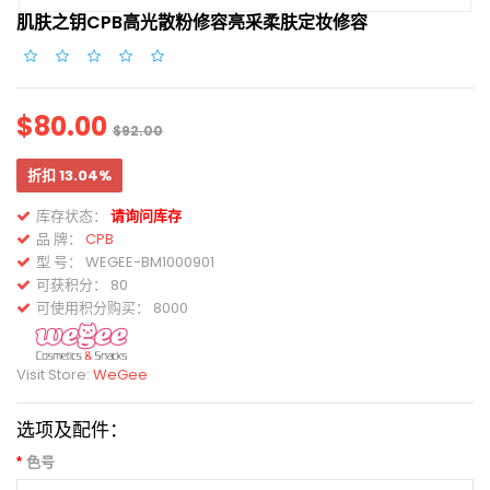
肌肤之钥CPB高光散粉修容亮采柔肤定妆修容
$80.00
$92.00
折扣 13.04%
库存状态：
请询问库存
品 牌：
CPB
型 号：
WEGEE-BM1000901
可获积分： 80
可使用积分购买： 8000
Visit Store:
WeGee
选项及配件：
色号