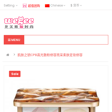
Setting
Chinese
$
货币
超值团购
MENU
肌肤之钥CPB高光散粉修容亮采柔肤定妆修容
Sale